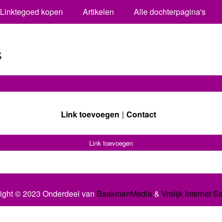
Linktegoed kopen
Artikelen
Alle dochterpagina's
s
Link toevoegen
Contact
Link toevoegen
ight © 2023 Onderdeel van
BaakmanMedia
&
Vrolijk Internet S